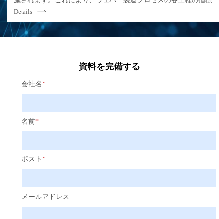
施されます。これにより、ウェハー製造プロセスの各工程の指標
えします。
閾値、パラメータ要件などは設計の目標値を満たしているかを確
Details
し、良品率に影響を与える欠陥を早期に発見することができます
資料を完備する
会社名
*
名前
*
ポスト
*
メールアドレス