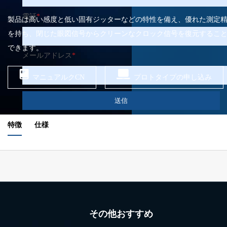
電話
*
製品は高い感度と低い固有ジッターなどの特性を備え、優れた測定
を持ち、閉じた眼図信号からクリーンなクロック信号を復元するこ
できます。
メールアドレス
*
マニュアルクCN
プロトタイプの申し込み
送信
特徴
仕様
その他おすすめ