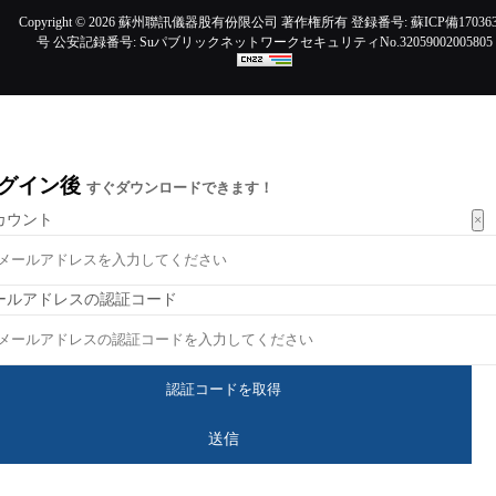
Copyright ©
2026 蘇州聯訊儀器股有份限公司 著作権所有 登録番号:
蘇ICP備170363
号
公安記録番号:
SuパブリックネットワークセキュリティNo.32059002005805
グイン後
すぐダウンロードできます！
×
カウント
ールアドレスの認証コード
送信