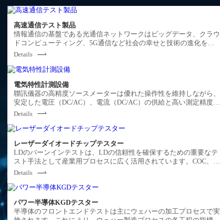
高速通信テスト製品
情報通信の基盤である光通信ネットワークはビッグデータ、クラ
ドコンピューティング、5G通信など社会の幸せと技術の進化を支
える重要な役割を果たしています。聯訊儀器の光通信関連設備は
Details
モジュールや光学機器など基盤製品の生産プロセス、検査プロセ
に使用されるサンプリングオシロスコープ、BERメーター、波長測
定計、流量計及び汎用光学計測機器などをラインナップし、マー
電気特性計測設備
ットにコミットしたトータルソリューションをご提供します。
聯訊儀器の高精度ソースメーターは優れた操作性を維持しながら
安定した電圧（DC/AC）、電流（DC/AC）の供給と高い測定精度
実現した電子負荷装置で、産業用や研究開発用として幅広く製品
Details
展開してきました。
レーザーダイオードチップテスター
LDのバーンインテストは、LDの信頼性を確保するための重要なテ
スト手法として産業用プロセスに広く活用されています。COC、
COSまたはDIEのバーンインテストを通じて、LD生産プロセスに
Details
る欠陥を早期に発見し、後工程でのLDの故障や不良を防止できま
す。LDスクリーニングによる廃却損失の低減、サイクルタイムの
向上、工程内のムダを発見することでチップ生産の効率を大幅に
パワー半導体KGDテスター
上させます。聯訊儀器はDIEからCOCまで、高温から-40℃の低温
半導体のフロントエンドテストは主にウェハーの加工プロセスで
で、トータルソリューションを提供し、多様なお客様の要件にお