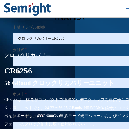
×
申請資料記入
申請サンプル型番
会社名
*
クロックリカバリー
CR6256
名前
*
56 GBaud クロックリカバリーユニット
ポスト
*
CR6256は、構造がコンパクトで経済的なデスクトップ高速信号ク
ク回復ユニットです。24.33〜56.25 GBaudのNRZ/PAM4 信号クロッ
出をサポートし、400G/800Gの単多モード光モジュールおよびイン
メールボックス
*
フェースのクロック抽出に広く使用されています。