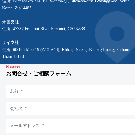
住所:
Bucheon-ro 314, F1, Wonmi-gu, Bucheon-city, Gyeonggi-do, South
Korea, Zip14487
米国支社
住所
:
47787 Fremont Blvd, Fremont, CA 94538
タイ支社
住所
:
60/125 Moo.19 (A13-A14), Khlong Nueng, Khlong Luang, Pathum
Thani 12120
Message
お問合せ・ご相談フォーム