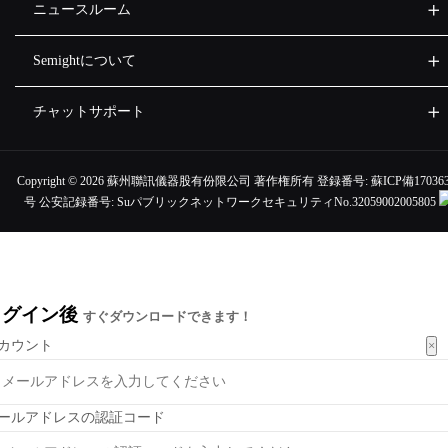
ニュースルーム
Semightについて
チャットサポート
Copyright ©
2026 蘇州聯訊儀器股有份限公司 著作権所有 登録番号:
蘇ICP備170363
号
公安記録番号:
SuパブリックネットワークセキュリティNo.32059002005805
ログイン後
すぐダウンロードできます！
×
カウント
ールアドレスの認証コード