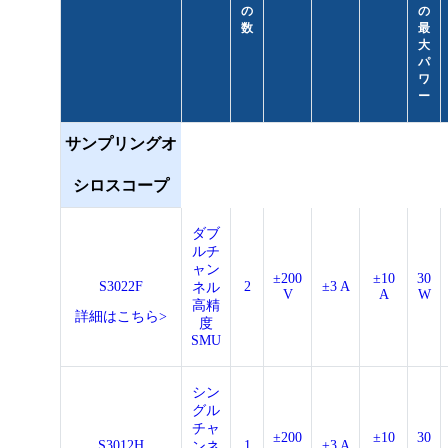
の
の
数
最
大
パ
ワ
ー
サンプリングオ
シロスコープ
ダブ
ルチ
ャン
±200
±10
30
S3022F
2
±3 A
ネル
V
A
W
高精
詳細はこちら>
度
SMU
シン
グル
チャ
±200
±10
30
S3012H
1
±3 A
ンネ