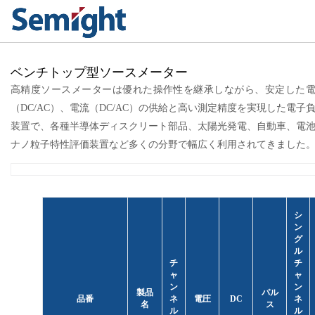
ベンチトップ型ソースメーター
高精度ソースメーターは優れた操作性を継承しながら、安定した
（DC/AC）、電流（DC/AC）の供給と高い測定精度を実現した電子
装置で、各種半導体ディスクリート部品、太陽光発電、自動車、電
ナノ粒子特性評価装置など多くの分野で幅広く利用されてきました
シ
ン
グ
ル
チ
チ
ャ
ャ
ン
ン
製品
パル
品番
ネ
電圧
DC
ネ
名
ス
ル
ル