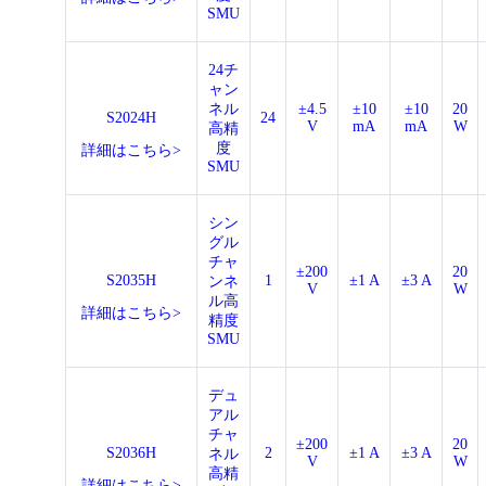
SMU
24チ
ャン
ネル
±4.5
±10
±10
20
S2024H
24
V
mA
mA
W
高精
度
詳細はこちら>
SMU
シン
グル
チャ
±200
20
S2035H
1
±1 A
±3 A
ンネ
V
W
ル高
詳細はこちら>
精度
SMU
デュ
アル
チャ
±200
20
S2036H
2
±1 A
±3 A
ネル
V
W
高精
詳細はこちら>