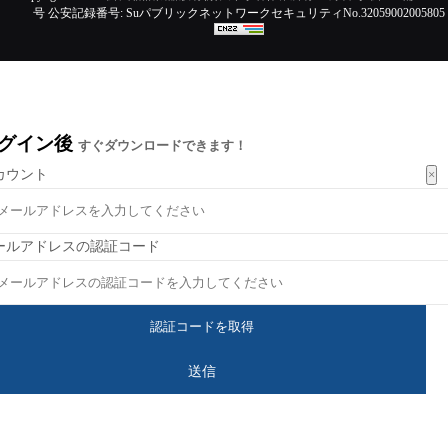
号
公安記録番号:
SuパブリックネットワークセキュリティNo.32059002005805
グイン後
すぐダウンロードできます！
×
カウント
ールアドレスの認証コード
送信