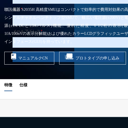
電話
*
聯訊儀器 S2035H 高精度SMUはコンパクトで効率的で費用対効果の
シングルチャネルベンチトップ型SMUで、幅広い電圧源(±200V)と
源(±1A DCと±3Aパルス)機能、優れた精度、6 1/2桁の表示(
メールアドレス
*
1fA/100nVの表示分解能)および優れたカラーLCDグラフィックユー
インタフェース(GUI)を持っています。
送信
マニュアルクCN
プロトタイプの申し込み
特徴
仕様