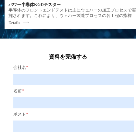
向上、工程内のムダを発見することでチップ生産の効率を大幅に
パワー半導体KGDテスター
上させます。聯訊儀器はDIEからCOCまで、高温から-40℃の低温
半導体のフロントエンドテストは主にウェハーの加工プロセスで
で、トータルソリューションを提供し、多様なお客様の要件にお
施されます。これにより、ウェハー製造プロセスの各工程の指標
えします。
閾値、パラメータ要件などは設計の目標値を満たしているかを確
Details
し、良品率に影響を与える欠陥を早期に発見することができます
資料を完備する
会社名
*
名前
*
ポスト
*