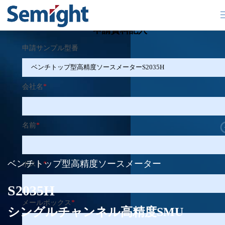
×
申請資料記入
申請サンプル型番
会社名
*
名前
*
ベンチトップ型高精度ソースメーター
ポスト
*
S2035H
メールボックス
*
シングルチャンネル高精度SMU