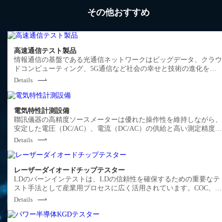
その他おすすめ
高速通信テスト製品
情報通信の基盤である光通信ネットワークはビッグデータ、クラ
ドコンピューティング、5G通信など社会の幸せと技術の進化を支
える重要な役割を果たしています。聯訊儀器の光通信関連設備は
Details
モジュールや光学機器など基盤製品の生産プロセス、検査プロセ
に使用されるサンプリングオシロスコープ、BERメーター、波長測
定計、流量計及び汎用光学計測機器などをラインナップし、マー
電気特性計測設備
ットにコミットしたトータルソリューションをご提供します。
聯訊儀器の高精度ソースメーターは優れた操作性を維持しながら
安定した電圧（DC/AC）、電流（DC/AC）の供給と高い測定精度
実現した電子負荷装置で、産業用や研究開発用として幅広く製品
Details
展開してきました。
レーザーダイオードチップテスター
LDのバーンインテストは、LDの信頼性を確保するための重要なテ
スト手法として産業用プロセスに広く活用されています。COC、
COSまたはDIEのバーンインテストを通じて、LD生産プロセスに
Details
る欠陥を早期に発見し、後工程でのLDの故障や不良を防止できま
す。LDスクリーニングによる廃却損失の低減、サイクルタイムの