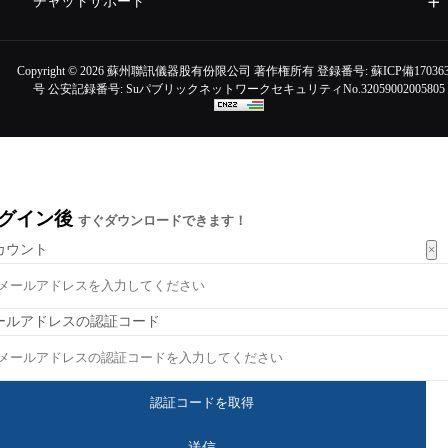
チャットサポート
Copyright ©
2026 蘇州聯訊儀器股有份限公司 著作権所有 登録番号:
蘇ICP備170363
号
公安記録番号:
SuパブリックネットワークセキュリティNo.32059002005805
グイン後
すぐダウンロードできます！
×
カウント
ールアドレスの認証コード
送信