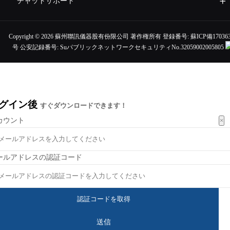
チャットサポート
Copyright ©
2026 蘇州聯訊儀器股有份限公司 著作権所有 登録番号:
蘇ICP備170363
号
公安記録番号:
SuパブリックネットワークセキュリティNo.32059002005805
グイン後
すぐダウンロードできます！
×
カウント
ールアドレスの認証コード
送信