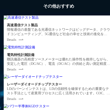
その他おすすめ
高速通信テスト製品
情報通信の基盤である光通信ネットワークはビッグデータ、クラ
ドコンピューティング、5G通信など社会の幸せと技術の進化を支
える重要な役割を果たしています。聯訊儀器の光通信関連設備は
Details
モジュールや光学機器など基盤製品の生産プロセス、検査プロセ
に使用されるサンプリングオシロスコープ、BERメーター、波長測
定計、流量計及び汎用光学計測機器などをラインナップし、マー
電気特性計測設備
ットにコミットしたトータルソリューションをご提供します。
聯訊儀器の高精度ソースメーターは優れた操作性を維持しながら
安定した電圧（DC/AC）、電流（DC/AC）の供給と高い測定精度
実現した電子負荷装置で、産業用や研究開発用として幅広く製品
Details
展開してきました。
レーザーダイオードチップテスター
LDのバーンインテストは、LDの信頼性を確保するための重要なテ
スト手法として産業用プロセスに広く活用されています。COC、
COSまたはDIEのバーンインテストを通じて、LD生産プロセスに
Details
る欠陥を早期に発見し、後工程でのLDの故障や不良を防止できま
す。LDスクリーニングによる廃却損失の低減、サイクルタイムの