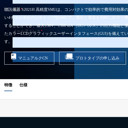
電話
*
聯訊儀器 S2021H 高精度SMUは、コンパクトで効率的で費用対効果
い4チャンネルベンチトップ型SMUで、電圧と電流を同時に出力・
することができ、最大±30V、±500 mA（DC/パルス）の出力機能と
メールアドレス
*
たカラーLCDグラフィックユーザーインタフェース(GUI)を備えて
す。
送信
マニュアルクCN
プロトタイプの申し込み
特徴
仕様