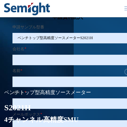
×
申請資料記入
申請サンプル型番
会社名
*
名前
*
ベンチトップ型高精度ソースメーター
ポスト
*
S2021H
メールボックス
*
4チャンネル高精度SMU