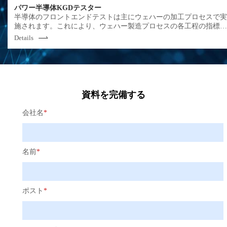
向上、工程内のムダを発見することでチップ生産の効率を大幅に
パワー半導体KGDテスター
上させます。聯訊儀器はDIEからCOCまで、高温から-40℃の低温
半導体のフロントエンドテストは主にウェハーの加工プロセスで
で、トータルソリューションを提供し、多様なお客様の要件にお
施されます。これにより、ウェハー製造プロセスの各工程の指標
えします。
閾値、パラメータ要件などは設計の目標値を満たしているかを確
Details
し、良品率に影響を与える欠陥を早期に発見することができます
資料を完備する
会社名
*
名前
*
ポスト
*