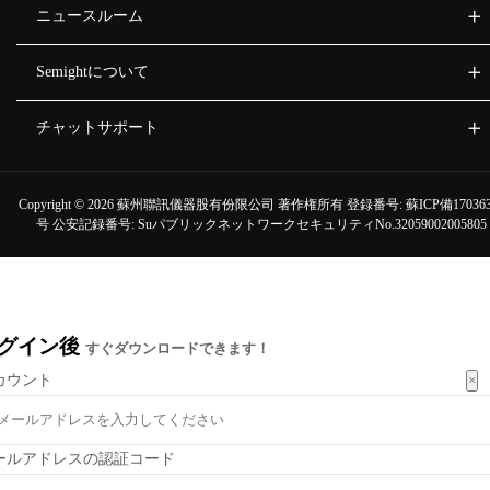
ニュースルーム
Semightについて
チャットサポート
Copyright ©
2026 蘇州聯訊儀器股有份限公司 著作権所有 登録番号:
蘇ICP備170363
号
公安記録番号:
SuパブリックネットワークセキュリティNo.32059002005805
グイン後
すぐダウンロードできます！
×
カウント
ールアドレスの認証コード