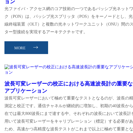
ョン
光ファイバ・アクセス網のコア技術の一つであるパッシブ光ネット
ク（PON）は、パッシブ光スプリッタ（POS）をキーノードとし、光
線終端装置（OLT）と複数の光ネットワークユニット（ONU）間の
ター型接続を実現するアーキテクチャです。
MORE
波長可変レーザーの校正における高速波長計の重要な
アプリケーション
波長可変レーザーにおいて極めて重要なテストとなるのが、波長の
測定と校正です。通信チャネルが継続的に増加し、初期の40波長か
在では最大800波長にまで達する中、それぞれの波長において波長計
用いて波長可変レーザーをキャリブレーション（標定）する必要が
ため、高速かつ高精度な波長テストがこれまで以上に極めて重要と