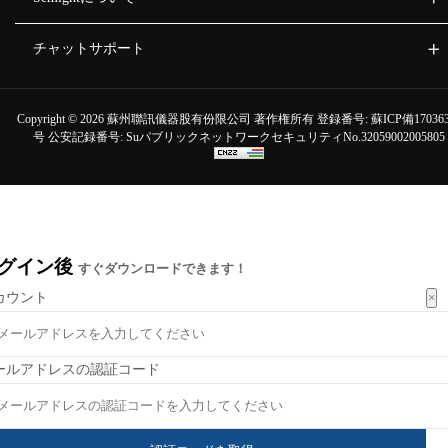
チャットサポート
Copyright ©
2026 蘇州聯訊儀器股有份限公司 著作権所有 登録番号:
蘇ICP備170363
号
公安記録番号:
SuパブリックネットワークセキュリティNo.32059002005805
グイン後
すぐダウンロードできます！
×
カウント
ールアドレスの認証コード